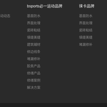
bsports必一运动品牌
徕卡品牌
一运动动态
基面防水
基面防水
界面处理
界面处理
瓷砖粘结
瓷砖粘结
填缝美缝
填缝美缝
建筑辅材
堵漏修补
修边线条
堵漏修补
胶类产品
修缮产品
修缮案例
解决方案